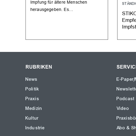
Impfung für ältere Menschen
STÄNDI
herausgegeben. Es…
STIKO
Empf
Impfst
RUBRIKEN
SERVIC
News
E-Paper/
Politik
Newslett
Praxis
Podcast
Medizin
Video
Kultur
Praxisbö
Industrie
Abo & S