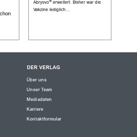
®
Abrysvo
erweitert. Bisher war die
NEUE 
Vakzine lediglich…
chon
Grip
wähl
DER VERLAG
Über uns
Unser Team
Mediadaten
Karriere
Kontaktformular