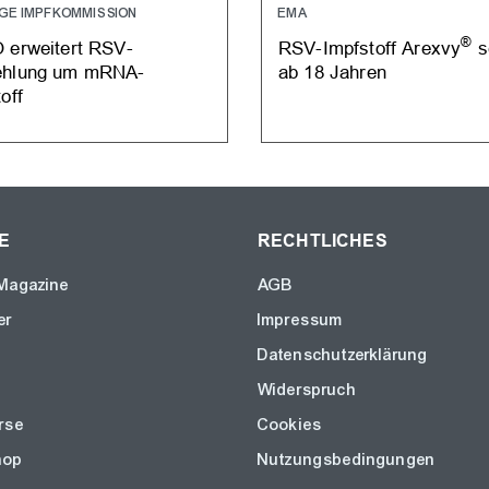
GE IMPFKOMMISSION
EMA
®
 erweitert RSV-
RSV-Impfstoff Arexvy
s
ehlung um mRNA-
ab 18 Jahren
off
E
RECHTLICHES
Magazine
AGB
er
Impressum
Datenschutzerklärung
Widerspruch
rse
Cookies
hop
Nutzungsbedingungen