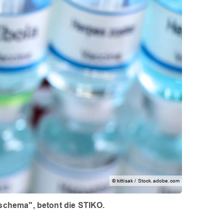
© kittisak / Stock.adobe.com
schema", betont die STIKO.