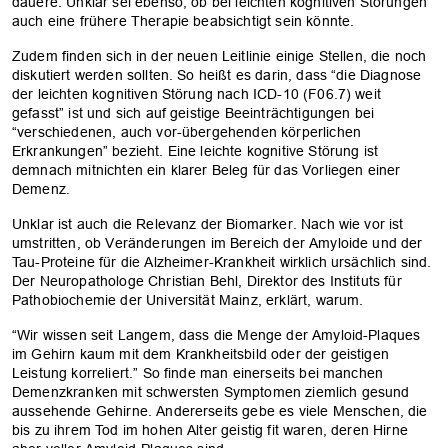
dauere. Unklar sei ebenso, ob bei leichten kognitiven Störungen
auch eine frühere Therapie beabsichtigt sein könnte.
Zudem finden sich in der neuen Leitlinie einige Stellen, die noch
diskutiert werden sollten. So heißt es darin, dass “die Diagnose
der leichten kognitiven Störung nach ICD-10 (F06.7) weit
gefasst” ist und sich auf geistige Beeinträchtigungen bei
“verschiedenen, auch vor-übergehenden körperlichen
Erkrankungen” bezieht. Eine leichte kognitive Störung ist
demnach mitnichten ein klarer Beleg für das Vorliegen einer
Demenz.
Unklar ist auch die Relevanz der Biomarker. Nach wie vor ist
umstritten, ob Veränderungen im Bereich der Amyloide und der
Tau-Proteine für die Alzheimer-Krankheit wirklich ursächlich sind.
Der Neuropathologe Christian Behl, Direktor des Instituts für
Pathobiochemie der Universität Mainz, erklärt, warum.
“Wir wissen seit Langem, dass die Menge der Amyloid-Plaques
im Gehirn kaum mit dem Krankheitsbild oder der geistigen
Leistung korreliert.” So finde man einerseits bei manchen
Demenzkranken mit schwersten Symptomen ziemlich gesund
aussehende Gehirne. Andererseits gebe es viele Menschen, die
bis zu ihrem Tod im hohen Alter geistig fit waren, deren Hirne