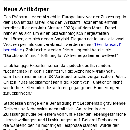
Neue Antikörper
Das Präparat Leqembi steht in Europa kurz vor der Zulassung. In
den USA ist das Mittel, das den Wirkstoff Lecanemab enthält,
bereits seit einem Jahr (Januar 2023) auf dem Markt. Dabei
handelt es sich um einen biotechnologisch hergestellten
Antikörper, der sich gegen Amyloid-Plaques richtet und alle zwei
Wochen per Infusion verabreicht werden muss (
“Der Hausarzt”
berichtete
). Zahlreiche Medien feiern Leqembi bereits als
“Durchbruch” und “Hoffnung für Alzheimerpatienten weltweit”.
OK
Unabhängige Experten sehen das jedoch deutlich anders.
“Lecanemab ist kein Heilmittel für die Alzheimer-Krankheit”,
warnt die renommierte US-Verbraucherschutzorganisation Public
Citizen. “Das Medikament kann die kognitiven Funktionen nicht
wiederherstellen oder die verloren gegangenen Erinnerungen
zurückbringen.”
Stattdessen bringe eine Behandlung mit Lecanemab gravierende
Risiken und Nebenwirkungen mit sich. So traten in der
Zulassungsstudie bei einem von fünf Patienten lebensgefährliche
Hirnschwellungen und Hirnblutungen auf. Bei drei Probanden,
die während der 18-monatigen Testphase starben, wurde der