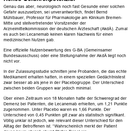
Genau das aber, neurologisch noch fast Gesunde einer solchen
Gefahr auszusetzen, sei unverantwortlich, findet Bernd
Mühlbauer, Professor für Pharmakologie am Klinikum Bremen-
Mitte und stellvertretender Vorsitzender der
Arzneimittelkommission der deutschen Ärzteschaft (AkdÄ). Zumal
es auch bei Lecanemab keinen klaren Nachweis für einen
medizinischen Nutzen gab.
Eine offizielle Nutzenbewertung des G-BA (Gemeinsamer
Bundesausschuss) oder eine Stellungnahme der AkdÄ liegt noch
nicht vor.
In der Zulassungsstudie schnitten jene Probanden, die das echte
Medikament erhalten hatten, in einem speziellen Gedächtnistest
zwar besser ab als jene in der Placebogruppe. Der Unterschied
zwischen beiden Gruppen war jedoch minimal.
Über einen Zeitraum von 18 Monaten hatte der Schweregrad der
Demenz bei Patienten, die Lecanemab erhielten, um 1,21 Punkte
zugenommen. Unter Placebo waren es 1,66 Punkte. Der
Unterschied von 0,45 Punkten gilt zwar als statistisch signifikant.
Völlig unklar ist jedoch, wie relevant dieser Unterschied für den
Alltag der Betroffenen ist. “Wahrscheinlich merkt der Patient