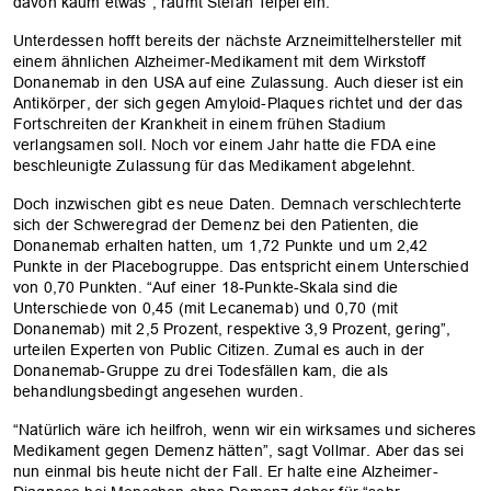
davon kaum etwas”, räumt Stefan Teipel ein.
Unterdessen hofft bereits der nächste Arzneimittelhersteller mit
einem ähnlichen Alzheimer-Medikament mit dem Wirkstoff
Donanemab in den USA auf eine Zulassung. Auch dieser ist ein
Antikörper, der sich gegen Amyloid-Plaques richtet und der das
Fortschreiten der Krankheit in einem frühen Stadium
verlangsamen soll. Noch vor einem Jahr hatte die FDA eine
beschleunigte Zulassung für das Medikament abgelehnt.
Doch inzwischen gibt es neue Daten. Demnach verschlechterte
sich der Schweregrad der Demenz bei den Patienten, die
Donanemab erhalten hatten, um 1,72 Punkte und um 2,42
Punkte in der Placebogruppe. Das entspricht einem Unterschied
von 0,70 Punkten. “Auf einer 18-Punkte-Skala sind die
Unterschiede von 0,45 (mit Lecanemab) und 0,70 (mit
Donanemab) mit 2,5 Prozent, respektive 3,9 Prozent, gering”,
urteilen Experten von Public Citizen. Zumal es auch in der
Donanemab-Gruppe zu drei Todesfällen kam, die als
behandlungsbedingt angesehen wurden.
“Natürlich wäre ich heilfroh, wenn wir ein wirksames und sicheres
Medikament gegen Demenz hätten”, sagt Vollmar. Aber das sei
nun einmal bis heute nicht der Fall. Er halte eine Alzheimer-