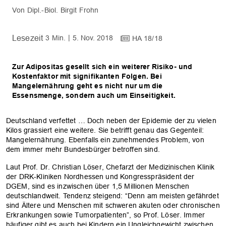
Dipl.-Biol. Birgit Frohn
3 Min.
5. Nov. 2018
HA 18/18
Zur Adipositas gesellt sich ein weiterer Risiko- und
Kostenfaktor mit signifikanten Folgen. Bei
Mangelernährung geht es nicht nur um die
Essensmenge, sondern auch um Einseitigkeit.
Deutschland verfettet … Doch neben der Epidemie der zu vielen
Kilos grassiert eine weitere. Sie betrifft genau das Gegenteil:
Mangelernährung. Ebenfalls ein zunehmendes Problem, von
dem immer mehr Bundesbürger betroffen sind.
Laut Prof. Dr. Christian Löser, Chefarzt der Medizinischen Klinik
der DRK-Kliniken Nordhessen und Kongresspräsident der
DGEM, sind es inzwischen über 1,5 Millionen Menschen
deutschlandweit. Tendenz steigend: “Denn am meisten gefährdet
sind Ältere und Menschen mit schweren akuten oder chronischen
Erkrankungen sowie Tumorpatienten”, so Prof. Löser. Immer
häufiger gibt es auch bei Kindern ein Ungleichgewicht zwischen