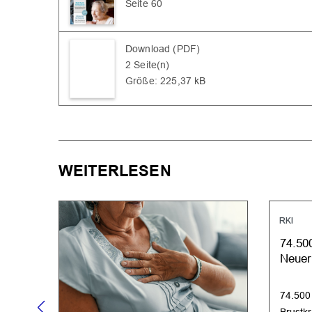
Seite 60
Download (PDF)
2 Seite(n)
Größe: 225,37 kB
WEITERLESEN
RKI
74.50
Neuer
74.500
Brustk