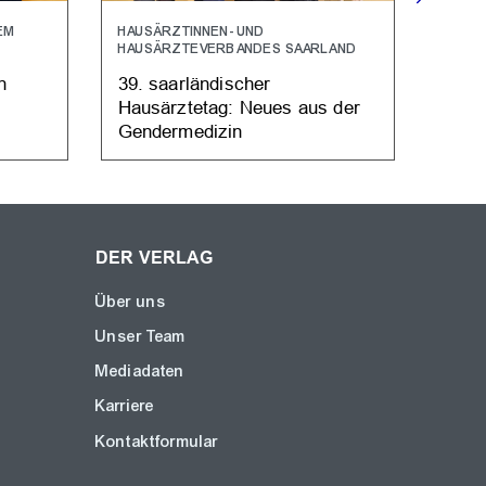
EM
HAUSÄRZTINNEN- UND
KOSTE
HAUSÄRZTEVERBANDES SAARLAND
Prax
n
39. saarländischer
Gewa
Hausärztetag: Neues aus der
Gendermedizin
DER VERLAG
Über uns
Unser Team
Mediadaten
Karriere
Kontaktformular