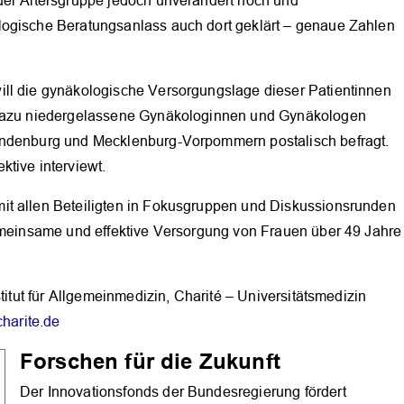
der Altersgruppe jedoch unverändert hoch und
logische Beratungsanlass auch dort geklärt – genaue Zahlen
ill die gynäkologische Versorgungslage dieser Patientinnen
n dazu niedergelassene Gynäkologinnen und Gynäkologen
andenburg und Mecklenburg-Vorpommern postalisch befragt.
tive interviewt.
it allen Beteiligten in Fokusgruppen und Diskussionsrunden
gemeinsame und effektive Versorgung von Frauen über 49 Jahre
titut für Allgemeinmedizin, Charité – Universitätsmedizin
charite.de
OK
Forschen für die Zukunft
Der Innovationsfonds der Bundesregierung fördert