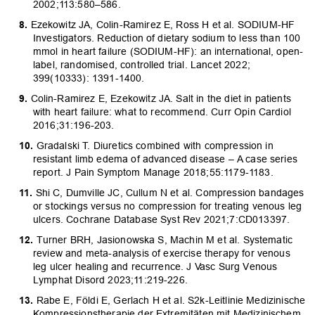
2002;113:580–586.
Ezekowitz JA, Colin-Ramirez E, Ross H et al. SODIUM-HF
Investigators. Reduction of dietary sodium to less than 100
mmol in heart failure (SODIUM-HF): an international, open-
label, randomised, controlled trial. Lancet 2022;
399(10333): 1391-1400.
Colin-Ramirez E, Ezekowitz JA. Salt in the diet in patients
with heart failure: what to recommend. Curr Opin Cardiol
2016;31:196-203.
Gradalski T. Diuretics combined with compression in
resistant limb edema of advanced disease – A case series
report. J Pain Symptom Manage 2018;55:1179-1183.
Shi C, Dumville JC, Cullum N et al. Compression bandages
or stockings versus no compression for treating venous leg
ulcers. Cochrane Database Syst Rev 2021;7:CD013397.
Turner BRH, Jasionowska S, Machin M et al. Systematic
review and meta-analysis of exercise therapy for venous
leg ulcer healing and recurrence. J Vasc Surg Venous
Lymphat Disord 2023;11:219-226.
Rabe E, Földi E, Gerlach H et al. S2k-Leitlinie Medizinische
Kompressionstherapie der Extremitäten mit Medizinischem