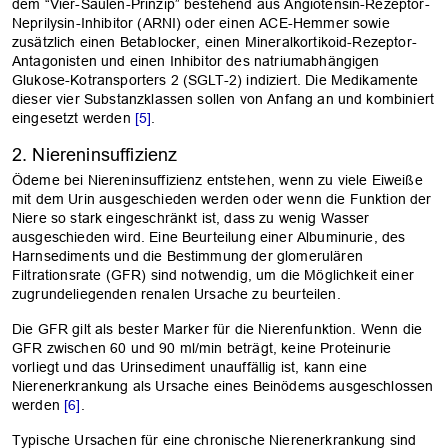
dem “Vier-Säulen-Prinzip” bestehend aus Angiotensin-Rezeptor-
Neprilysin-Inhibitor (ARNI) oder einen ACE-Hemmer sowie
zusätzlich einen Betablocker, einen Mineralkortikoid-Rezeptor-
Antagonisten und einen Inhibitor des natriumabhängigen
Glukose-Kotransporters 2 (SGLT-2) indiziert. Die Medikamente
dieser vier Substanzklassen sollen von Anfang an und kombiniert
eingesetzt werden
[5]
.
2. Niereninsuffizienz
Ödeme bei Niereninsuffizienz entstehen, wenn zu viele Eiweiße
mit dem Urin ausgeschieden werden oder wenn die Funktion der
Niere so stark eingeschränkt ist, dass zu wenig Wasser
ausgeschieden wird. Eine Beurteilung einer Albuminurie, des
Harnsediments und die Bestimmung der glomerulären
Filtrationsrate (GFR) sind notwendig, um die Möglichkeit einer
zugrundeliegenden renalen Ursache zu beurteilen.
Die GFR gilt als bester Marker für die Nierenfunktion. Wenn die
GFR zwischen 60 und 90 ml/min beträgt, keine Proteinurie
vorliegt und das Urinsediment unauffällig ist, kann eine
Nierenerkrankung als Ursache eines Beinödems ausgeschlossen
werden
[6]
.
Typische Ursachen für eine chronische Nierenerkrankung sind