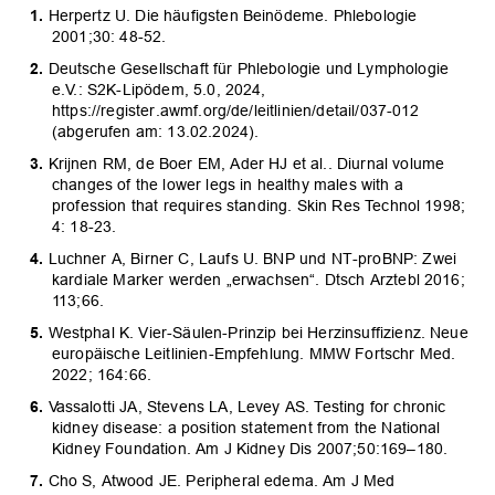
Herpertz U. Die häufigsten Beinödeme. Phlebologie
2001;30: 48-52.
Deutsche Gesellschaft für Phlebologie und Lymphologie
e.V.: S2K-Lipödem, 5.0, 2024,
https://register.awmf.org/de/leitlinien/detail/037-012
(abgerufen am: 13.02.2024).
Krijnen RM, de Boer EM, Ader HJ et al.. Diurnal volume
changes of the lower legs in healthy males with a
profession that requires standing. Skin Res Technol 1998;
4: 18-23.
Luchner A, Birner C, Laufs U. BNP und NT-proBNP: Zwei
kardiale Marker werden „erwachsen“. Dtsch Arztebl 2016;
113;66.
Westphal K. Vier-Säulen-Prinzip bei Herzinsuffizienz. Neue
europäische Leitlinien-Empfehlung. MMW Fortschr Med.
2022; 164:66.
Vassalotti JA, Stevens LA, Levey AS. Testing for chronic
kidney disease: a position statement from the National
Kidney Foundation. Am J Kidney Dis 2007;50:169–180.
Cho S, Atwood JE. Peripheral edema. Am J Med