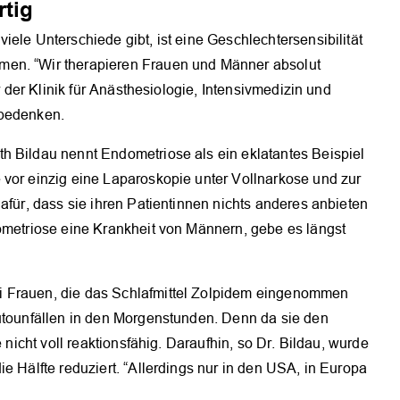
rtig
ele Unterschiede gibt, ist eine Geschlechtersensibilität
men. “Wir therapieren Frauen und Männer absolut
r der Klinik für Anästhesiologie, Intensivmedizin und
 bedenken.
h Bildau nennt Endometriose als ein eklatantes Beispiel
 vor einzig eine Laparoskopie unter Vollnarkose und zur
afür, dass sie ihren Patientinnen nichts anderes anbieten
dometriose eine Krankheit von Männern, gebe es längst
i Frauen, die das Schlafmittel Zolpidem eingenommen
Autounfällen in den Morgenstunden. Denn da sie den
 nicht voll reaktionsfähig. Daraufhin, so Dr. Bildau, wurde
e Hälfte reduziert. “Allerdings nur in den USA, in Europa