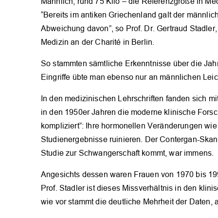
Männlich, rund 75 Kilo – die Referenzgröße in Me
“Bereits im antiken Griechenland galt der männlic
Abweichung davon”, so Prof. Dr. Gertraud Stadler, 
Medizin an der Charité in Berlin.
So stammten sämtliche Erkenntnisse über die Jah
Eingriffe übte man ebenso nur an männlichen Leic
In den medizinischen Lehrschriften fanden sich m
in den 1950er Jahren die moderne klinische Forsc
kompliziert”: Ihre hormonellen Veränderungen wie 
Studienergebnisse ruinieren. Der Contergan-Skand
Studie zur Schwangerschaft kommt, war immens.
Angesichts dessen waren Frauen von 1970 bis 199
Prof. Stadler ist dieses Missverhältnis in den kli
wie vor stammt die deutliche Mehrheit der Daten, a