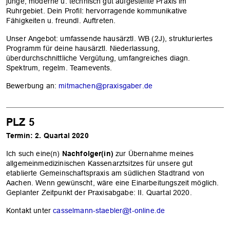
junge, moderne u. technisch gut aufgestellte Praxis im
Ruhrgebiet. Dein Profil: hervorragende kommunikative
Fähigkeiten u. freundl. Auftreten.
Unser Angebot: umfassende hausärztl. WB (2J), strukturiertes
Programm für deine hausärztl. Niederlassung,
überdurchschnittliche Vergütung, umfangreiches diagn.
Spektrum, regelm. Teamevents.
Bewerbung an:
mitmachen@praxisgaber.de
PLZ 5
Termin: 2. Quartal 2020
Ich such eine(n)
Nachfolger(in)
zur Übernahme meines
allgemeinmedizinischen Kassenarztsitzes für unsere gut
etablierte Gemeinschaftspraxis am südlichen Stadtrand von
Aachen. Wenn gewünscht, wäre eine Einarbeitungszeit möglich.
Geplanter Zeitpunkt der Praxisabgabe: II. Quartal 2020.
Kontakt unter
casselmann-staebler@t-online.de