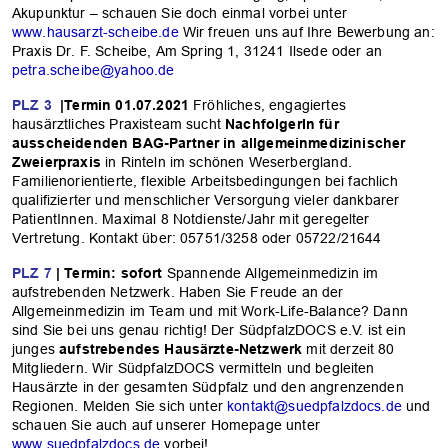
Akupunktur – schauen Sie doch einmal vorbei unter
www.hausarzt-scheibe.de
Wir freuen uns auf Ihre Bewerbung an:
Praxis Dr. F. Scheibe, Am Spring 1, 31241 Ilsede oder an
petra.scheibe@yahoo.de
PLZ 3
|Termin 01.07.2021
Fröhliches, engagiertes
hausärztliches Praxisteam sucht
NachfolgerIn für
ausscheidenden BAG-Partner in allgemeinmedizinischer
Zweierpraxis
in Rinteln im schönen Weserbergland.
Familienorientierte, flexible Arbeitsbedingungen bei fachlich
qualifizierter und menschlicher Versorgung vieler dankbarer
PatientInnen. Maximal 8 Notdienste/Jahr mit geregelter
Vertretung. Kontakt über: 05751/3258 oder 05722/21644
PLZ 7
| Termin: sofort
Spannende Allgemeinmedizin im
aufstrebenden Netzwerk. Haben Sie Freude an der
Allgemeinmedizin im Team und mit Work-Life-Balance? Dann
sind Sie bei uns genau richtig! Der SüdpfalzDOCS e.V. ist ein
junges
aufstrebendes Hausärzte-Netzwerk
mit derzeit 80
Mitgliedern. Wir SüdpfalzDOCS vermitteln und begleiten
Hausärzte in der gesamten Südpfalz und den angrenzenden
Regionen. Melden Sie sich unter
kontakt@suedpfalzdocs.de
und
schauen Sie auch auf unserer Homepage unter
www.suedpfalzdocs.de
vorbei!