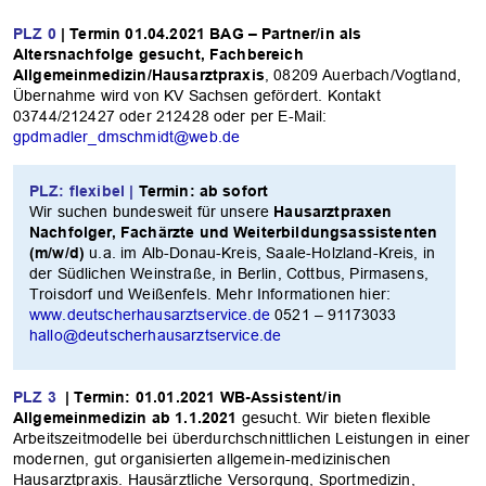
PLZ 0
| Termin 01.04.2021
BAG – Partner/in als
Altersnachfolge gesucht, Fachbereich
Allgemeinmedizin/Hausarztpraxis
, 08209 Auerbach/Vogtland,
Übernahme wird von KV Sachsen gefördert. Kontakt
03744/212427 oder 212428 oder per E-Mail:
gpdmadler_dmschmidt@web.de
PLZ: flexibel |
Termin: ab sofort
Wir suchen bundesweit für unsere
Hausarztpraxen
Nachfolger, Fachärzte und Weiterbildungsassistenten
(m/w/d)
u.a. im Alb-Donau-Kreis, Saale-Holzland-Kreis, in
der Südlichen Weinstraße, in Berlin, Cottbus, Pirmasens,
Troisdorf und Weißenfels. Mehr Informationen hier:
www.deutscherhausarztservice.de
0521 – 91173033
hallo@deutscherhausarztservice.de
PLZ 3
| Termin: 01.01.2021
WB-Assistent/in
Allgemeinmedizin ab 1.1.2021
gesucht. Wir bieten flexible
Arbeitszeitmodelle bei überdurchschnittlichen Leistungen in einer
modernen, gut organisierten allgemein-medizinischen
Hausarztpraxis. Hausärztliche Versorgung, Sportmedizin,