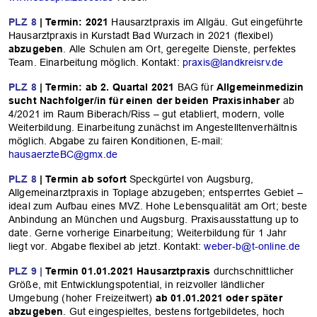
PLZ 8
| Termin: 2021
Hausarztpraxis im Allgäu. Gut eingeführte
Hausarztpraxis in Kurstadt Bad Wurzach in 2021 (flexibel)
abzugeben
. Alle Schulen am Ort, geregelte Dienste, perfektes
Team. Einarbeitung möglich. Kontakt:
praxis@landkreisrv.de
PLZ 8
| Termin: ab 2. Quartal 2021
BAG für
Allgemeinmedizin
sucht Nachfolger/in für einen der beiden Praxisinhaber
ab
4/2021 im Raum Biberach/Riss – gut etabliert, modern, volle
Weiterbildung. Einarbeitung zunächst im Angestelltenverhältnis
möglich. Abgabe zu fairen Konditionen, E-mail:
hausaerzteBC@gmx.de
PLZ 8
| Termin ab sofort
Speckgürtel von Augsburg,
Allgemeinarztpraxis in Toplage abzugeben; entsperrtes Gebiet –
ideal zum Aufbau eines MVZ. Hohe Lebensqualität am Ort; beste
OK
Anbindung an München und Augsburg. Praxisausstattung up to
date. Gerne vorherige Einarbeitung; Weiterbildung für 1 Jahr
liegt vor. Abgabe flexibel ab jetzt. Kontakt:
weber-b@t-online.de
PLZ 9 |
Termin 01.01.2021
Hausarztpraxis
durchschnittlicher
Größe, mit Entwicklungspotential, in reizvoller ländlicher
Umgebung (hoher Freizeitwert)
ab 01.01.2021 oder später
abzugeben
. Gut eingespieltes, bestens fortgebildetes, hoch