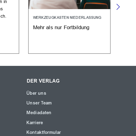
n in
ns
sch.
WERKZEUGKASTEN NIEDERLASSUNG
ANALY
KRAN
Mehr als nur Fortbildung
Mehr
Entw
Kind
DER VERLAG
Über uns
Unser Team
Mediadaten
Karriere
Kontaktformular