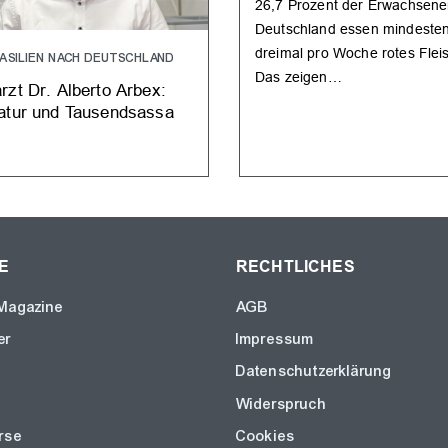
26,7 Prozent der Erwachsene
Deutschland essen mindeste
dreimal pro Woche rotes Flei
ASILIEN NACH DEUTSCHLAND
Das zeigen…
rzt Dr. Alberto Arbex:
atur und Tausendsassa
E
RECHTLICHES
Magazine
AGB
er
Impressum
Datenschutzerklärung
Widerspruch
rse
Cookies