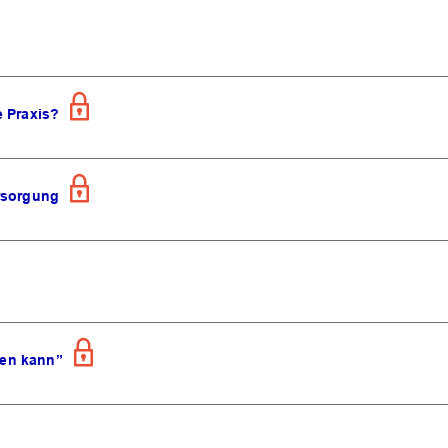
OK
e Praxis?
rsorgung
ten kann”