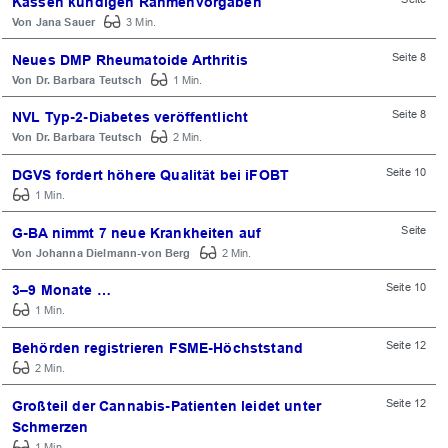
Kassen kündigen Rahmenvorgaben
Jana Sauer
3 Min.
Seite 8
Neues DMP Rheumatoide Arthritis
Dr. Barbara Teutsch
1 Min.
Seite 8
NVL Typ-2-Diabetes veröffentlicht
Dr. Barbara Teutsch
2 Min.
Seite 10
DGVS fordert höhere Qualität bei iFOBT
1 Min.
Seite
G-BA nimmt 7 neue Krankheiten auf
Johanna Dielmann-von Berg
2 Min.
Seite 10
3–9 Monate …
1 Min.
Seite 12
Behörden registrieren FSME-Höchststand
2 Min.
Seite 12
Großteil der Cannabis-Patienten leidet unter
Schmerzen
1 Min.