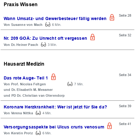
Praxis Wissen
Seite 28
Wann Umsatz- und Gewerbesteuer fällig werden
Susanne von Mach
6 Min.
Seite 32
Nr. 209 GOÄ: Zu Unrecht oft vergessen
Dr. Heiner Pasch
3 Min.
Hausarzt Medizin
Seite 34
Das rote Auge- Teil 1
OK
Prof. Nicolas Feltgen
7 Min.
Dr. Elisabeth M. Messmer
PD Dr. Christian van Oterendorp
Seite 39
Koronare Herzkrankheit: Wer ist jetzt für Sie da?
Verena Nittka
4 Min.
Seite 41
Versorgungsaspekte bei Ulcus cruris venosum
Kerstin Protz
6 Min.