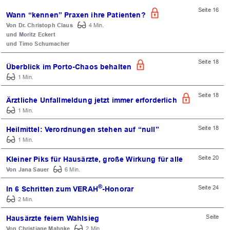
Seite 16
Wann “kennen” Praxen ihre Patienten?
Dr. Christoph Claus
4 Min.
Moritz Eckert
Timo Schumacher
Seite 18
Überblick im Porto-Chaos behalten
1 Min.
Seite 18
Ärztliche Unfallmeldung jetzt immer erforderlich
1 Min.
Seite 18
Heilmittel: Verordnungen stehen auf “null”
1 Min.
Seite 20
Kleiner Piks für Hausärzte, große Wirkung für alle
Jana Sauer
6 Min.
®
Seite 24
In 6 Schritten zum VERAH
-Honorar
2 Min.
Seite
Hausärzte feiern Wahlsieg
Christiane Mahnke
2 Min.