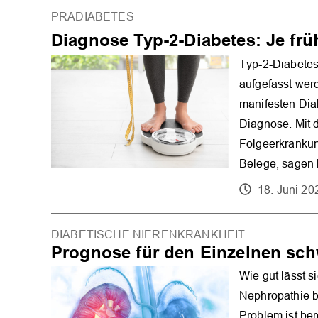
PRÄDIABETES
Diagnose Typ-2-Diabetes: Je frü
Typ-2-Diabetes
aufgefasst wer
manifesten Dia
Diagnose. Mit d
Folgeerkrankun
Belege, sagen 
18. Juni 20
DIABETISCHE NIERENKRANKHEIT
Prognose für den Einzelnen sch
Wie gut lässt s
Nephropathie 
Problem ist bere