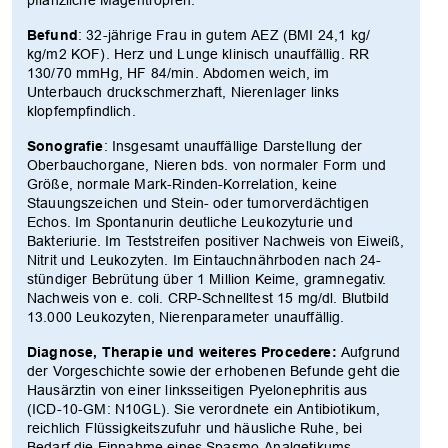
pflanzliche Magentropfen.
Befund
: 32-jährige Frau in gutem AEZ (BMI 24,1 kg/
kg/m2 KOF). Herz und Lunge klinisch unauffällig. RR
130/70 mmHg, HF 84/min. Abdomen weich, im
Unterbauch druckschmerzhaft, Nierenlager links
klopfempfindlich.
Sonografie
: Insgesamt unauffällige Darstellung der
Oberbauchorgane, Nieren bds. von normaler Form und
Größe, normale Mark-Rinden-Korrelation, keine
Stauungszeichen und Stein- oder tumorverdächtigen
Echos. Im Spontanurin deutliche Leukozyturie und
Bakteriurie. Im Teststreifen positiver Nachweis von Eiweiß,
Nitrit und Leukozyten. Im Eintauchnährboden nach 24-
stündiger Bebrütung über 1 Million Keime, gramnegativ.
Nachweis von e. coli. CRP-Schnelltest 15 mg/dl. Blutbild
13.000 Leukozyten, Nierenparameter unauffällig.
Diagnose, Therapie und weiteres Procedere:
Aufgrund
der Vorgeschichte sowie der erhobenen Befunde geht die
Hausärztin von einer linksseitigen Pyelonephritis aus
(ICD-10-GM: N10GL). Sie verordnete ein Antibiotikum,
reichlich Flüssigkeitszufuhr und häusliche Ruhe, bei
Bedarf die Einnahme eines Spasmo-Analgetikums.