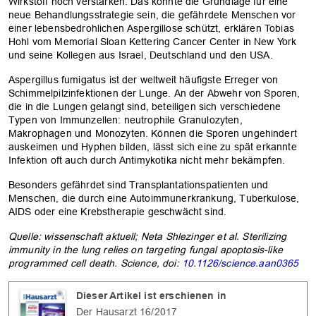
Wirkstoff noch verstärken. Das könnte die Grundlage für eine
neue Behandlungsstrategie sein, die gefährdete Menschen vor
einer lebensbedrohlichen Aspergillose schützt, erklären Tobias
Hohl vom Memorial Sloan Kettering Cancer Center in New York
und seine Kollegen aus Israel, Deutschland und den USA.
Aspergillus fumigatus ist der weltweit häufigste Erreger von
Schimmelpilzinfektionen der Lunge. An der Abwehr von Sporen,
die in die Lungen gelangt sind, beteiligen sich verschiedene
Typen von Immunzellen: neutrophile Granulozyten,
Makrophagen und Monozyten. Können die Sporen ungehindert
auskeimen und Hyphen bilden, lässt sich eine zu spät erkannte
Infektion oft auch durch Antimykotika nicht mehr bekämpfen.
Besonders gefährdet sind Transplantationspatienten und
Menschen, die durch eine Autoimmunerkrankung, Tuberkulose,
AIDS oder eine Krebstherapie geschwächt sind.
Quelle: wissenschaft aktuell; Neta Shlezinger et al. Sterilizing
OK
immunity in the lung relies on targeting fungal apoptosis-like
programmed cell death. Science, doi:
10.1126/science.aan0365
Dieser Artikel ist erschienen in
Der Hausarzt 16/2017