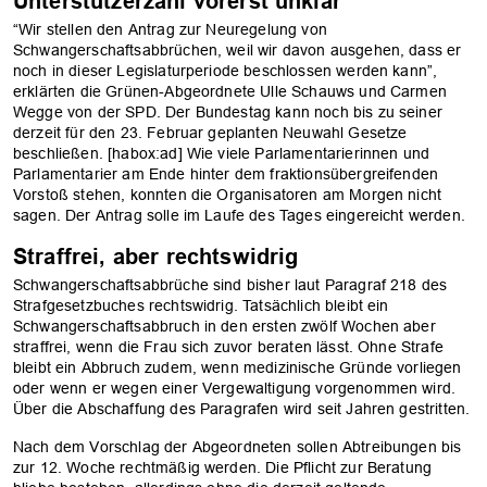
Unterstützerzahl vorerst unklar
“Wir stellen den Antrag zur Neuregelung von
Schwangerschaftsabbrüchen, weil wir davon ausgehen, dass er
noch in dieser Legislaturperiode beschlossen werden kann”,
erklärten die Grünen-Abgeordnete Ulle Schauws und Carmen
Wegge von der SPD. Der Bundestag kann noch bis zu seiner
derzeit für den 23. Februar geplanten Neuwahl Gesetze
beschließen. [habox:ad] Wie viele Parlamentarierinnen und
Parlamentarier am Ende hinter dem fraktionsübergreifenden
Vorstoß stehen, konnten die Organisatoren am Morgen nicht
sagen. Der Antrag solle im Laufe des Tages eingereicht werden.
Straffrei, aber rechtswidrig
Schwangerschaftsabbrüche sind bisher laut Paragraf 218 des
Strafgesetzbuches rechtswidrig. Tatsächlich bleibt ein
Schwangerschaftsabbruch in den ersten zwölf Wochen aber
straffrei, wenn die Frau sich zuvor beraten lässt. Ohne Strafe
bleibt ein Abbruch zudem, wenn medizinische Gründe vorliegen
oder wenn er wegen einer Vergewaltigung vorgenommen wird.
Über die Abschaffung des Paragrafen wird seit Jahren gestritten.
Nach dem Vorschlag der Abgeordneten sollen Abtreibungen bis
zur 12. Woche rechtmäßig werden. Die Pflicht zur Beratung