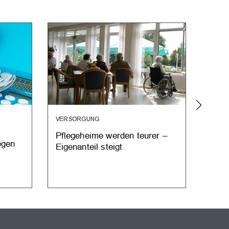
VERSORGUNG
HONO
Pflegeheime werden teurer –
Ärzt
egen
Eigenanteil steigt
ause