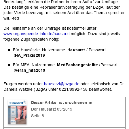
Bedeutung”, erklären die Partner in ihrem Aufruf zur Umfrage.
Das bestätige eine Repräsentativbefragung der BZgA, laut der
jeder Vierte bevorzugt mit seinem Arzt über das Thema sprechen
will. •red
Die Teilnahme an der Umfrage ist kostenfrei unter
www.organspende-info.de/hausarzt
möglich. Dazu sind jeweils
folgende Zugangsdaten nötig:
Für Hausärzte: Nutzername:
Hausarzt
/ Passwort:
!HA_Praxis2019
Für MFA: Nutzername:
MedFachangestellte
/Passwort:
!verah_mfa2019
Fragen werden unter
hausarzt@bzga.de
oder telefonisch von Dr.
Daniela Watzke (BZgA) unter 0221/8992-458 beantwortet.
OK
Dieser Artikel ist erschienen in
Der Hausarzt 03/2019
Seite 8