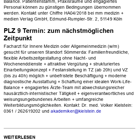
Balance. Patientenstamm, Praxisräume und engagiertes
Personal können zu günstigen Bedingungen übernommen
werden. Kontakt unter Chiffre HA04/2018 bei mm medizin +
medien Verlag GmbH, Edmund-Rumpler-Str. 2, 51149 Köln
PLZ 9 Termin: zum nächstmöglichen
Zeitpunkt
Facharzt für Innere Medizin oder Allgemeinmedizin (w/m)
gesucht für unseren Standort Sömmerda: Familienfreundliche,
flexible Arbeitszeitgestaltung ohne Nacht- und
Wochenenddienste + attraktive Vergütung + strukturiertes
Einarbeitungskonzept + Festanstellung in TZ (ab 20h) und VZ
(bis zu 40h) möglich + unbefristete Beschäftigung + moderne
diagnostische Ausstattung + Schaffung einer idealen Work-Life-
Balance + engagiertes Ärzte-Team mit abwechslungsreicher
hausärztlich-internistischer Tätigkeit + eigenverantwortliches und
weisungsungebundenes Arbeiten + umfangreiche
Weiterbildungsmöglichkeiten. Kontakt: Dr. med. Volker Kielstein:
0361 / 262619202 und
akademiker@kielstein.de
WEITERLESEN