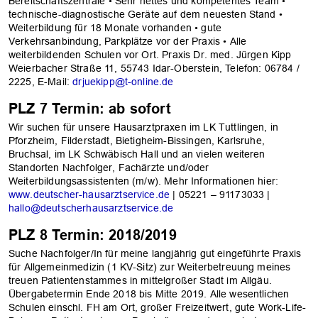
Bereitschaftszentrale • Sehr nettes und kompetentes Team •
technische-diagnostische Geräte auf dem neuesten Stand •
Weiterbildung für 18 Monate vorhanden • gute
Verkehrsanbindung, Parkplätze vor der Praxis • Alle
weiterbildenden Schulen vor Ort. Praxis Dr. med. Jürgen Kipp
Weierbacher Straße 11, 55743 Idar-Oberstein, Telefon: 06784 /
2225, E-Mail:
drjuekipp@t-online.de
PLZ 7 Termin: ab sofort
Wir suchen für unsere Hausarztpraxen im LK Tuttlingen, in
Pforzheim, Filderstadt, Bietigheim-Bissingen, Karlsruhe,
Bruchsal, im LK Schwäbisch Hall und an vielen weiteren
Standorten Nachfolger, Fachärzte und/oder
Weiterbildungsassistenten (m/w). Mehr Informationen hier:
www.deutscher-hausarztservice.de
| 05221 – 91173033 |
hallo@deutscherhausarztservice.de
PLZ 8 Termin: 2018/2019
Suche Nachfolger/In für meine langjährig gut eingeführte Praxis
für Allgemeinmedizin (1 KV-Sitz) zur Weiterbetreuung meines
treuen Patientenstammes in mittelgroßer Stadt im Allgäu.
Übergabetermin Ende 2018 bis Mitte 2019. Alle wesentlichen
Schulen einschl. FH am Ort, großer Freizeitwert, gute Work-Life-