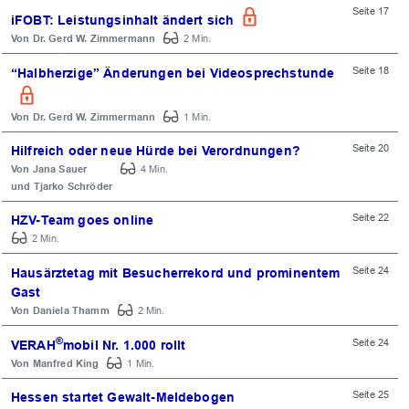
Seite 17
iFOBT: Leistungsinhalt ändert sich
Dr. Gerd W. Zimmermann
2 Min.
Seite 18
“Halbherzige” Änderungen bei Videosprechstunde
Dr. Gerd W. Zimmermann
1 Min.
Seite 20
Hilfreich oder neue Hürde bei Verordnungen?
Jana Sauer
4 Min.
Tjarko Schröder
Seite 22
HZV-Team goes online
2 Min.
Seite 24
Hausärztetag mit Besucherrekord und prominentem
Gast
Daniela Thamm
2 Min.
®
Seite 24
VERAH
mobil Nr. 1.000 rollt
Manfred King
1 Min.
Seite 25
Hessen startet Gewalt-Meldebogen