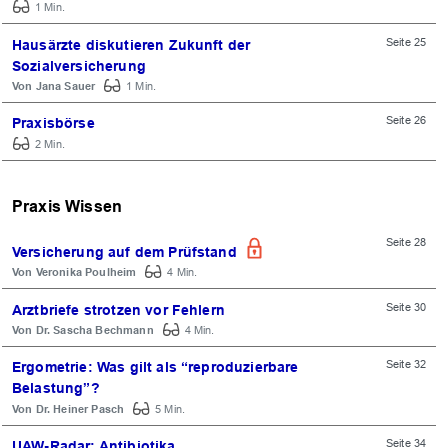
1 Min.
Seite 25
Hausärzte diskutieren Zukunft der
Sozialversicherung
Jana Sauer
1 Min.
Seite 26
Praxisbörse
2 Min.
Praxis Wissen
Seite 28
Versicherung auf dem Prüfstand
Veronika Poulheim
4 Min.
Seite 30
Arztbriefe strotzen vor Fehlern
Dr. Sascha Bechmann
4 Min.
Seite 32
Ergometrie: Was gilt als “reproduzierbare
Belastung”?
Dr. Heiner Pasch
5 Min.
Seite 34
UAW-Radar: Antibiotika