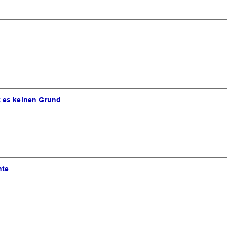
OK
 es keinen Grund
nte