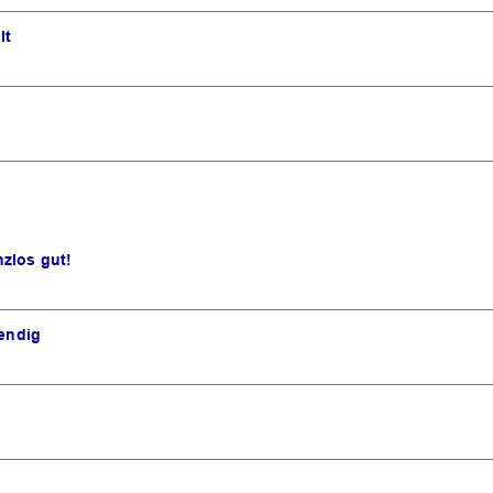
lt
zlos gut!
wendig