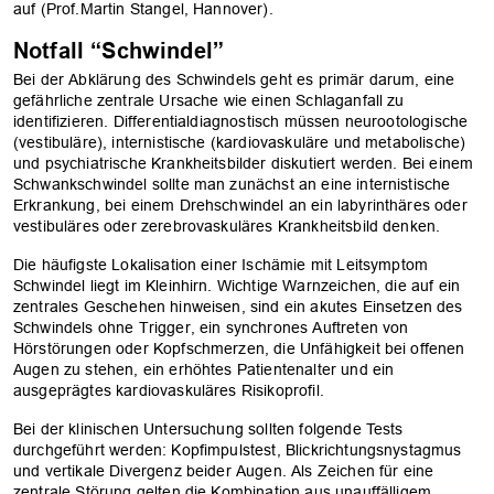
auf (Prof.Martin Stangel, Hannover).
Notfall “Schwindel”
Bei der Abklärung des Schwindels geht es primär darum, eine
gefährliche zentrale Ursache wie einen Schlaganfall zu
identifizieren. Differentialdiagnostisch müssen neurootologische
(vestibuläre), internistische (kardiovaskuläre und metabolische)
und psychiatrische Krankheitsbilder diskutiert werden. Bei einem
Schwankschwindel sollte man zunächst an eine internistische
Erkrankung, bei einem Drehschwindel an ein labyrinthäres oder
vestibuläres oder zerebrovaskuläres Krankheitsbild denken.
Die häufigste Lokalisation einer Ischämie mit Leitsymptom
Schwindel liegt im Kleinhirn. Wichtige Warnzeichen, die auf ein
zentrales Geschehen hinweisen, sind ein akutes Einsetzen des
Schwindels ohne Trigger, ein synchrones Auftreten von
Hörstörungen oder Kopfschmerzen, die Unfähigkeit bei offenen
Augen zu stehen, ein erhöhtes Patientenalter und ein
ausgeprägtes kardiovaskuläres Risikoprofil.
Bei der klinischen Untersuchung sollten folgende Tests
durchgeführt werden: Kopfimpulstest, Blickrichtungsnystagmus
und vertikale Divergenz beider Augen. Als Zeichen für eine
zentrale Störung gelten die Kombination aus unauffälligem