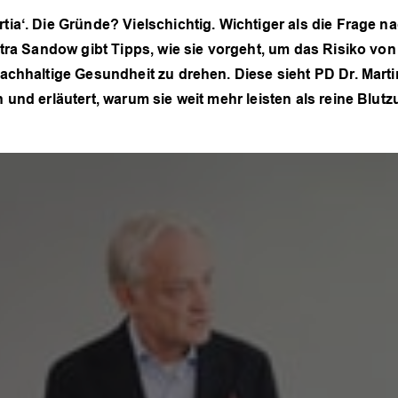
rtia‘. Die Gründe? Vielschichtig. Wichtiger als die Frage
Petra Sandow gibt Tipps, wie sie vorgeht, um das Risiko v
nachhaltige Gesundheit zu drehen. Diese sieht PD Dr. Mar
n und erläutert, warum sie weit mehr leisten als reine Blu